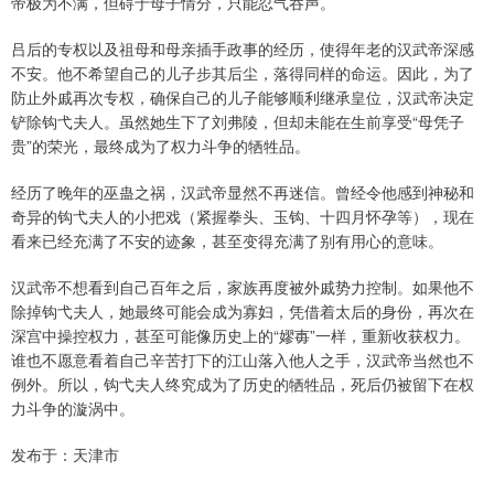
帝极为不满，但碍于母子情分，只能忍气吞声。
吕后的专权以及祖母和母亲插手政事的经历，使得年老的汉武帝深感
不安。他不希望自己的儿子步其后尘，落得同样的命运。因此，为了
防止外戚再次专权，确保自己的儿子能够顺利继承皇位，汉武帝决定
铲除钩弋夫人。虽然她生下了刘弗陵，但却未能在生前享受“母凭子
贵”的荣光，最终成为了权力斗争的牺牲品。
经历了晚年的巫蛊之祸，汉武帝显然不再迷信。曾经令他感到神秘和
奇异的钩弋夫人的小把戏（紧握拳头、玉钩、十四月怀孕等），现在
看来已经充满了不安的迹象，甚至变得充满了别有用心的意味。
汉武帝不想看到自己百年之后，家族再度被外戚势力控制。如果他不
除掉钩弋夫人，她最终可能会成为寡妇，凭借着太后的身份，再次在
深宫中操控权力，甚至可能像历史上的“嫪毐”一样，重新收获权力。
谁也不愿意看着自己辛苦打下的江山落入他人之手，汉武帝当然也不
例外。所以，钩弋夫人终究成为了历史的牺牲品，死后仍被留下在权
力斗争的漩涡中。
发布于：天津市