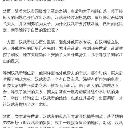
然而，随着大汉帝国爆发了巫蛊之祸，皇后和太子相继自杀，关于接
班人的问题也开始浮出水面。汉武帝经过深思熟虑，最终决定杀掉钩
弋夫人，并立刘弗陵为太子。为什么汉武帝要打破常规，做出如此决
定，亲手除掉了自己的爱妃呢？
一方面，汉武帝担心历史重演，避免外戚再次专权。自汉朝建立以
来，外戚掌权的历史已有先例，尤其是吕后。在刘邦去世后，吕后掌
控了朝政，她在关键岗位上安插了大量外戚势力，几乎导致了刘家江
山的覆灭。
等到汉武帝继位后，他同样面临外戚势力的干扰。那个时候，窦太后
掌握了朝政大权。汉武帝是一个有自己主见、渴望有所作为的皇帝，
而窦太后则主张黄老之术，推崇无为而治。由于两人的治国理念不
合，导致了紧张的关系，窦太后甚至一度考虑废除这个不听话的孙
子。幸好，馆陶公主（汉武帝的姑姑，也兼任其岳母）出面调解，才
让汉武帝摆脱了这一危机。
然而，窦太后去世后，汉武帝的母亲王太后开始插手朝政，甚至她的
弟弟田蚡（即汉武帝的舅舅）权力一度接近皇帝的地位。对此，汉武