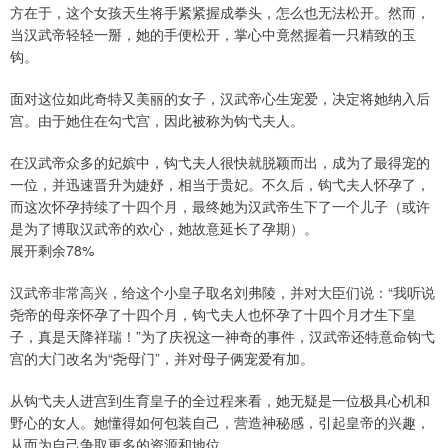
方在于，这个女孩天生将手紧紧握成拳头，怎么也无法松开。然而，
当汉武帝轻轻一掰，她的手便松开，掌心中竟然握着一只精致的玉
钩。
面对这位如此奇特又美丽的女子，汉武帝心生宠爱，决定将她纳入后
宫。由于她住在勾弋宫，因此被称为钩弋夫人。
在汉武帝众多的妃嫔中，钩弋夫人很快就脱颖而出，成为了最得宠的
一位，并迅速晋升为婕妤，相当于贵妃。不久后，钩弋夫人怀孕了，
而这次怀孕持续了十四个月，最终她为汉武帝生下了一个儿子（或许
是为了博取汉武帝的欢心，她故意延长了孕期）。
展开剩余78%
汉武帝非常高兴，给这个小皇子取名刘弗陵，并对大臣们说：“我听说
尧帝的母亲怀孕了十四个月，钩弋夫人也怀孕了十四个月才生下皇
子，真是天降祥瑞！”为了庆祝这一神奇的事件，汉武帝还特意命钩弋
宫的大门改名为“尧母门”，并对母子俩宠爱有加。
从钩弋夫人进宫到生育皇子的全过程来看，她无疑是一位极具心机和
野心的女人。她懂得如何包装自己，营造神秘感，引起皇帝的兴趣，
从而为自己争取更多的资源和地位。