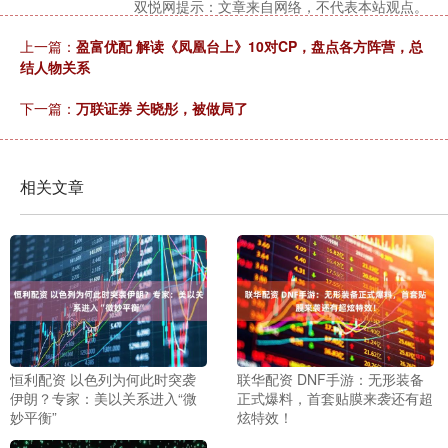
双悦网提示：文章来自网络，不代表本站观点。
上一篇：
盈富优配 解读《凤凰台上》10对CP，盘点各方阵营，总
结人物关系
下一篇：
万联证券 关晓彤，被做局了
相关文章
恒利配资 以色列为何此时突袭
联华配资 DNF手游：无形装备
伊朗？专家：美以关系进入“微
正式爆料，首套贴膜来袭还有超
妙平衡”
炫特效！