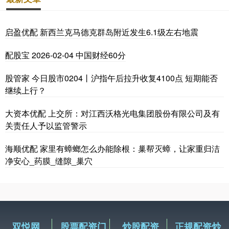
启盈优配 新西兰克马德克群岛附近发生6.1级左右地震
配股宝 2026-02-04 中国财经60分
股管家 今日股市0204丨沪指午后拉升收复4100点 短期能否
继续上行？
大资本优配 上交所：对江西沃格光电集团股份有限公司及有
关责任人予以监管警示
海顺优配 家里有蟑螂怎么办能除根：巢帮灭蟑，让家重归洁
净安心_药膜_缝隙_巢穴
双悦网
股票配资门
炒股配资
正规配资炒