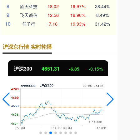
8
欣天科技
18.02
19.97%
28.44%
9
飞天诚信
12.56
19.96%
8.49%
10
任子行
7.16
19.93%
31.42%
沪深京行情 实时轮播
北证50
1122.88
创
3.42
0.30%