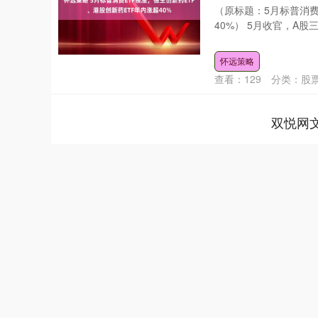
（原标题：5月标普消费
40%） 5月收官，A股
怀远策略
查看：
129
分类：
股
双悦网
深证成指
14110.12
.92
0.57%
-34.08
-0