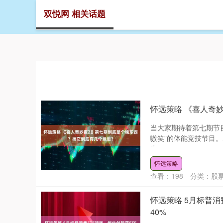
双悦网 相关话题
首页
双
怀远策略 《喜人奇
当大家期待着第七期节
嗷笑”的体能竞技节目
为....
怀远策略
查看：
198
分类：
股
怀远策略 5月标普消
40%