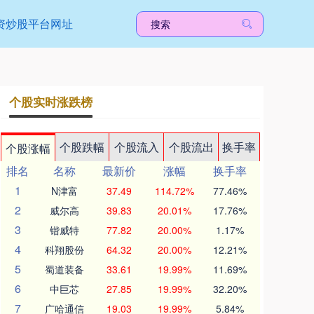
资炒股平台网址
个股实时涨跌榜
个股跌幅
个股流入
个股流出
换手率
个股涨幅
排名
名称
最新价
涨幅
换手率
1
N津富
37.49
114.72%
77.46%
2
威尔高
39.83
20.01%
17.76%
3
锴威特
77.82
20.00%
1.17%
4
科翔股份
64.32
20.00%
12.21%
5
蜀道装备
33.61
19.99%
11.69%
6
中巨芯
27.85
19.99%
32.20%
7
广哈通信
19.03
19.99%
5.84%