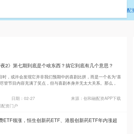
悦网
股票配资门户
炒股配资App
正规配
妙夜2》第七期到底是个啥东西？搞它到底有几个意思？
目时，或许会发现它并非我们预期中的喜剧比拼，而是一个名为“喜
。尽管节目内容充满了笑点，但与喜剧本身并无太大关系。那么，
日期：02-27
来源：创和融配资APP下载
票配资门户
费ETF领涨，恒生创新药ETF、港股创新药ETF年内涨超