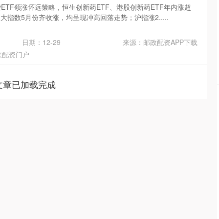
ETF领涨怀远策略，恒生创新药ETF、港股创新药ETF年内涨超
三大指数5月份齐收涨，均呈现冲高回落走势；沪指涨2.....
日期：12-29
来源：邮政配资APP下载
票配资门户
文章已加载完成
沪深300
4651.31
.24%
-6.85
-0.15%