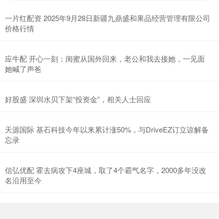
一片红配资 2025年9月28日新疆九鼎盛和果品经营管理有限公司
价格行情
应牛配 开心一刻：闺蜜从国外回来，老公和我去接她，一见面
她喊了声爸
好股盛 深圳水贝下架“投资金”，相关人士回应
天源国际 基石科技今年以来累计涨50%，与DriveEZ订立谅解备
忘录
信弘优配 霍去病攻下4座城，取了4个霸气名字，2000多年没改
名沿用至今