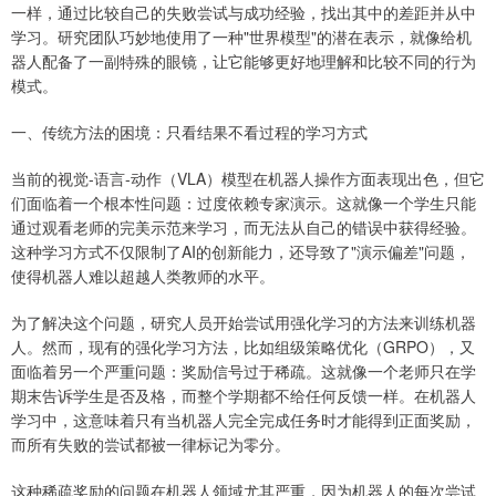
一样，通过比较自己的失败尝试与成功经验，找出其中的差距并从中
学习。研究团队巧妙地使用了一种"世界模型"的潜在表示，就像给机
器人配备了一副特殊的眼镜，让它能够更好地理解和比较不同的行为
模式。
一、传统方法的困境：只看结果不看过程的学习方式
当前的视觉-语言-动作（VLA）模型在机器人操作方面表现出色，但它
们面临着一个根本性问题：过度依赖专家演示。这就像一个学生只能
通过观看老师的完美示范来学习，而无法从自己的错误中获得经验。
这种学习方式不仅限制了AI的创新能力，还导致了"演示偏差"问题，
使得机器人难以超越人类教师的水平。
为了解决这个问题，研究人员开始尝试用强化学习的方法来训练机器
人。然而，现有的强化学习方法，比如组级策略优化（GRPO），又
面临着另一个严重问题：奖励信号过于稀疏。这就像一个老师只在学
期末告诉学生是否及格，而整个学期都不给任何反馈一样。在机器人
学习中，这意味着只有当机器人完全完成任务时才能得到正面奖励，
而所有失败的尝试都被一律标记为零分。
这种稀疏奖励的问题在机器人领域尤其严重，因为机器人的每次尝试