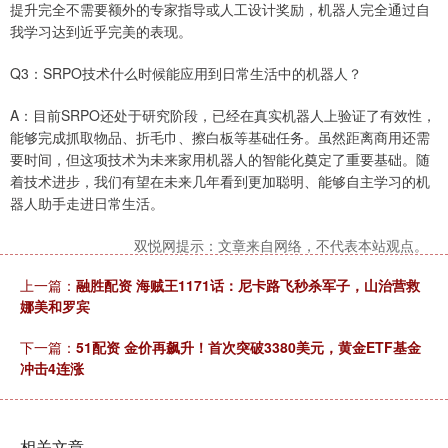
提升完全不需要额外的专家指导或人工设计奖励，机器人完全通过自
我学习达到近乎完美的表现。
Q3：SRPO技术什么时候能应用到日常生活中的机器人？
A：目前SRPO还处于研究阶段，已经在真实机器人上验证了有效性，
能够完成抓取物品、折毛巾、擦白板等基础任务。虽然距离商用还需
要时间，但这项技术为未来家用机器人的智能化奠定了重要基础。随
着技术进步，我们有望在未来几年看到更加聪明、能够自主学习的机
器人助手走进日常生活。
双悦网提示：文章来自网络，不代表本站观点。
上一篇：
融胜配资 海贼王1171话：尼卡路飞秒杀军子，山治营救
娜美和罗宾
下一篇：
51配资 金价再飙升！首次突破3380美元，黄金ETF基金
冲击4连涨
相关文章