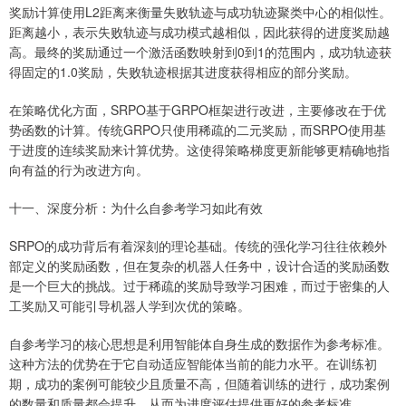
奖励计算使用L2距离来衡量失败轨迹与成功轨迹聚类中心的相似性。
距离越小，表示失败轨迹与成功模式越相似，因此获得的进度奖励越
高。最终的奖励通过一个激活函数映射到0到1的范围内，成功轨迹获
得固定的1.0奖励，失败轨迹根据其进度获得相应的部分奖励。
在策略优化方面，SRPO基于GRPO框架进行改进，主要修改在于优
势函数的计算。传统GRPO只使用稀疏的二元奖励，而SRPO使用基
于进度的连续奖励来计算优势。这使得策略梯度更新能够更精确地指
向有益的行为改进方向。
十一、深度分析：为什么自参考学习如此有效
SRPO的成功背后有着深刻的理论基础。传统的强化学习往往依赖外
部定义的奖励函数，但在复杂的机器人任务中，设计合适的奖励函数
是一个巨大的挑战。过于稀疏的奖励导致学习困难，而过于密集的人
工奖励又可能引导机器人学到次优的策略。
自参考学习的核心思想是利用智能体自身生成的数据作为参考标准。
这种方法的优势在于它自动适应智能体当前的能力水平。在训练初
期，成功的案例可能较少且质量不高，但随着训练的进行，成功案例
的数量和质量都会提升，从而为进度评估提供更好的参考标准。