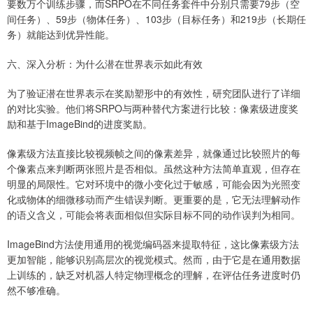
要数万个训练步骤，而SRPO在不同任务套件中分别只需要79步（空
间任务）、59步（物体任务）、103步（目标任务）和219步（长期任
务）就能达到优异性能。
六、深入分析：为什么潜在世界表示如此有效
为了验证潜在世界表示在奖励塑形中的有效性，研究团队进行了详细
的对比实验。他们将SRPO与两种替代方案进行比较：像素级进度奖
励和基于ImageBind的进度奖励。
像素级方法直接比较视频帧之间的像素差异，就像通过比较照片的每
个像素点来判断两张照片是否相似。虽然这种方法简单直观，但存在
明显的局限性。它对环境中的微小变化过于敏感，可能会因为光照变
化或物体的细微移动而产生错误判断。更重要的是，它无法理解动作
的语义含义，可能会将表面相似但实际目标不同的动作误判为相同。
ImageBind方法使用通用的视觉编码器来提取特征，这比像素级方法
更加智能，能够识别高层次的视觉模式。然而，由于它是在通用数据
上训练的，缺乏对机器人特定物理概念的理解，在评估任务进度时仍
然不够准确。