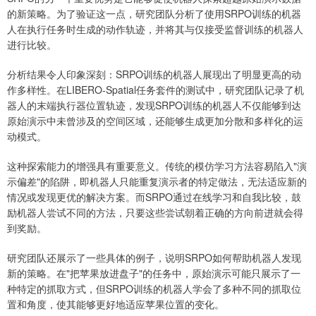
的新策略。为了验证这一点，研究团队分析了使用SRPO训练的机器
人在执行任务时生成的动作轨迹，并将其与仅接受监督训练的机器人
进行比较。
分析结果令人印象深刻：SRPO训练的机器人展现出了明显更高的动
作多样性。在LIBERO-Spatial任务套件的测试中，研究团队记录了机
器人的末端执行器位置轨迹，发现SRPO训练的机器人不仅能够到达
原始演示中未曾涉及的空间区域，还能够生成更加分散和多样化的运
动模式。
这种探索能力的增强具有重要意义。传统的模仿学习方法容易陷入"演
示偏差"的陷阱，即机器人只能重复演示者的特定做法，无法适应新的
情况或发现更优的解决方案。而SRPO通过在线学习和自我比较，鼓
励机器人尝试不同的方法，只要这些尝试朝着正确的方向前进就会得
到奖励。
研究团队还展示了一些具体的例子，说明SRPO如何帮助机器人发现
新的策略。在"把苹果放进盘子"的任务中，原始演示可能只展示了一
种特定的抓取方式，但SRPO训练的机器人学会了多种不同的抓取位
置和角度，使其能够更好地适应苹果位置的变化。