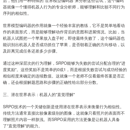
后，他们用一种特殊的"世界模型编码器"来分析这些尝试，这个编码
器就像一个懂得机器人行为的专业分析师，能够理解和比较不同行为
序列的相似性。
世界模型编码器的作用就像一个经验丰富的教练，它不是简单地看动
作的表面形式，而是能够理解动作背后的意图和进展情况。比如，当
机器人试图把一个苹果放入盘子时，即使最终失败了，这个编码器也
能识别出机器人是否成功抓住了苹果，是否朝着正确的方向移动，以
及距离完成任务还差多少步骤。
通过这种深层次的行为理解，SRPO能够为失败的尝试分配合理的"进
度奖励"。这些奖励不是简单的0或1，而是根据失败尝试与成功经验的
相似程度来确定的连续数值。这就像一个老师不仅看最终答案是否正
确，还会根据解题思路和步骤的正确性给出部分分数。
三、潜在世界表示：机器人的"直觉理解"
SRPO技术的一个关键创新是使用潜在世界表示来衡量行为相似性。
传统方法通常直接比较像素级别的图像，这就像只看照片的表面而不
理解照片内容一样肤浅。而SRPO采用的方法更像是让机器人具备
了"直觉理解"的能力。