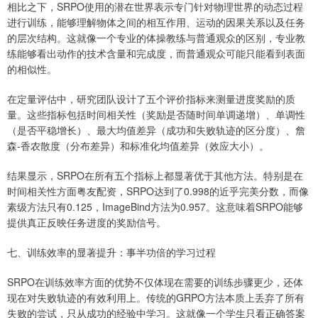
相比之下，SRPO使用的潜在世界表示专门针对物理世界的动态过程
进行训练，能够理解物体之间的相互作用、运动的因果关系以及任务
的层次结构。这就像一个专业的体操教练与普通观众的区别，专业教
练能够看出动作的技术含量和完成度，而普通观众可能只能看到表面
的相似性。
在定量评估中，研究团队设计了五个评价指标来测量进度奖励的质
量。这些指标包括时间相关性（奖励是否随时间单调递增）、单调性
（是否平稳增长）、最大均值差异（成功和失败轨迹的区分度）、詹
森-香农散度（分布差异）和标准化均值差异（效应大小）。
结果显示，SRPO在所有五个指标上都显著优于其他方法。特别是在
时间相关性方面粤友配资，SRPO达到了0.998的近乎完美分数，而像
素级方法只有0.125，ImageBind方法为0.957。这意味着SRPO能够
提供真正反映任务进度的奖励信号。
七、训练效率的显著提升：事半功倍的学习过程
SRPO在训练效率方面的优势不仅体现在需要的训练步骤更少，还体
现在对失败轨迹的有效利用上。传统的GRPO方法本质上丢弃了所有
失败的尝试，只从成功的经验中学习。这就像一个学生只看正确答案