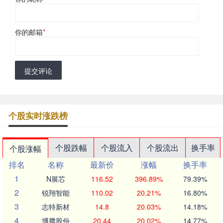
你的邮箱
*
提交评论
个股实时涨跌榜
个股跌幅
个股流入
个股流出
换手率
个股涨幅
排名
名称
最新价
涨幅
换手率
1
N展芯
116.52
396.89%
79.39%
2
锐翔智能
110.02
20.21%
16.80%
3
志特新材
14.8
20.03%
14.18%
4
博腾股份
20.44
20.02%
14.77%