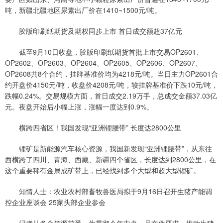
吨，新疆北疆地区尿素出厂价在1410~1500元/吨。
胶版印刷纸期货及期权同步上市 首日成交额超37亿元
截至9月10日收盘，胶版印刷纸期货首批上市交易OP2601、
OP2602、OP2603、OP2604、OP2605、OP2606、OP2607、
OP2608共8个合约，挂牌基准价均为4218元/吨。当日主力OP2601合
约开盘价4150元/吨，收盘价4208元/吨，较挂牌基准价下跌10元/吨，
跌幅0.24%。交易规模方面，首日成交2.19万手，总成交金额37.03亿
元。夜盘开始后小幅上涨，涨幅一度达到0.9%。
横跨四省区！我国发现“亚洲锂腰带” 长度达2800公里
锂矿是新能源汽车核心资源，我国新发现“亚洲锂腰带”，从东往
西横跨了四川、青海、西藏、新疆四个省区，长度达到2800公里，在
这个重要稀有金属成矿带上，已经找到多个大型和超大型锂矿。
知情人士：农业农村部畜牧兽医局拟于9月16日召开生猪产能调
控企业座谈会 25家头部企业参会