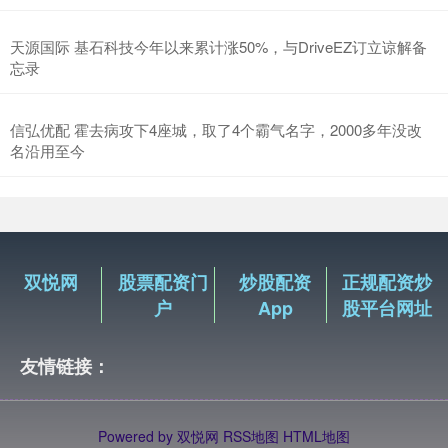
天源国际 基石科技今年以来累计涨50%，与DriveEZ订立谅解备
忘录
信弘优配 霍去病攻下4座城，取了4个霸气名字，2000多年没改
名沿用至今
双悦网
股票配资门
炒股配资
正规配资炒
户
App
股平台网址
友情链接：
Powered by
双悦网
RSS地图
HTML地图