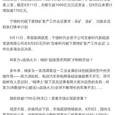
著上涨，截至9月11日，共吸引超1000亿元沉淀资金，仅9月以来累计
增加逾170亿元。
宁德时代枧下窝锂矿复产工作会议要求：采矿、选矿、冶炼全流
程执行降本计划
9月11日，界面新闻获悉，宁德时代全资子公司宜春时代新能源
资源有限公司在9月9日召开的“宜春时代枧下窝锂矿复产工作会议”上
作出多项会议决策。
AI算力+战场火力：铜的“超级需求周期”才刚刚开始？
多年来，铜多头一直强调着这一工业金属在绿色能源转型中的关
键作用——风力涡轮机、电动汽车和电网基础设施都离不开它。而可
能鲜有人意识到，“铜博士”眼下其实还乘着两大新兴趋势的东风：AI
算力(AI数据中心建设)+战场火力(全球不断增长的军事开支)……
期价跌破1700元/吨关口！尿素市场出现新变量？
现货方面，价格同步下跌，市场观望情绪较浓。9月9日，国内主
要产区如山东、河南等地中小颗粒尿素出厂价普遍在1640~1700元/