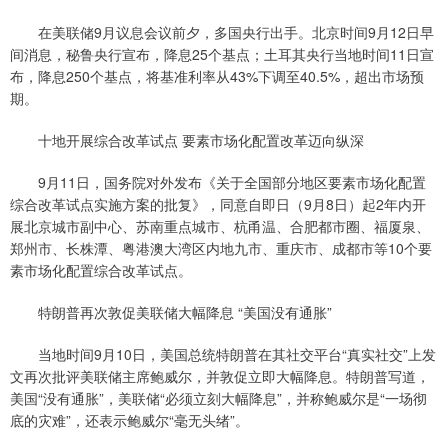
在美联储9月议息会议前夕，多国央行出手。北京时间9月12日早
间消息，秘鲁央行宣布，降息25个基点；土耳其央行当地时间11日宣
布，降息250个基点，将基准利率从43%下调至40.5%，超出市场预
期。
十地开展综合改革试点 要素市场化配置改革迈向纵深
9月11日，国务院对外发布《关于全国部分地区要素市场化配置
综合改革试点实施方案的批复》，同意自即日（9月8日）起2年内开
展北京城市副中心、苏南重点城市、杭甬温、合肥都市圈、福厦泉、
郑州市、长株潭、粤港澳大湾区内地九市、重庆市、成都市等10个要
素市场化配置综合改革试点。
特朗普再次敦促美联储大幅降息 “美国没有通胀”
当地时间9月10日，美国总统特朗普在其社交平台“真实社交”上发
文再次批评美联储主席鲍威尔，并敦促立即大幅降息。特朗普写道，
美国“没有通胀”，美联储“必须立刻大幅降息”，并称鲍威尔是“一场彻
底的灾难”，还表示鲍威尔“毫无头绪”。