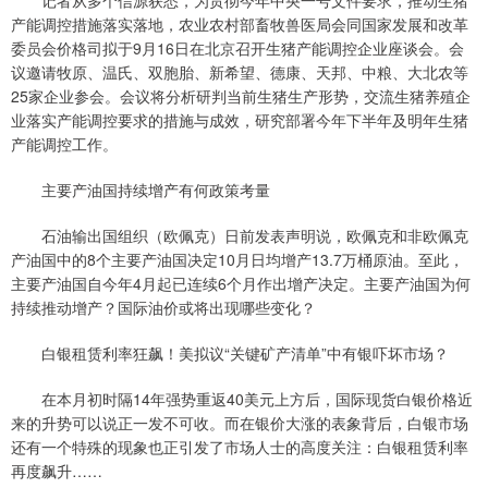
记者从多个信源获悉，为贯彻今年中央一号文件要求，推动生猪
产能调控措施落实落地，农业农村部畜牧兽医局会同国家发展和改革
委员会价格司拟于9月16日在北京召开生猪产能调控企业座谈会。会
议邀请牧原、温氏、双胞胎、新希望、德康、天邦、中粮、大北农等
25家企业参会。会议将分析研判当前生猪生产形势，交流生猪养殖企
业落实产能调控要求的措施与成效，研究部署今年下半年及明年生猪
产能调控工作。
主要产油国持续增产有何政策考量
石油输出国组织（欧佩克）日前发表声明说，欧佩克和非欧佩克
产油国中的8个主要产油国决定10月日均增产13.7万桶原油。至此，
主要产油国自今年4月起已连续6个月作出增产决定。主要产油国为何
持续推动增产？国际油价或将出现哪些变化？
白银租赁利率狂飙！美拟议“关键矿产清单”中有银吓坏市场？
在本月初时隔14年强势重返40美元上方后，国际现货白银价格近
来的升势可以说正一发不可收。而在银价大涨的表象背后，白银市场
还有一个特殊的现象也正引发了市场人士的高度关注：白银租赁利率
再度飙升……