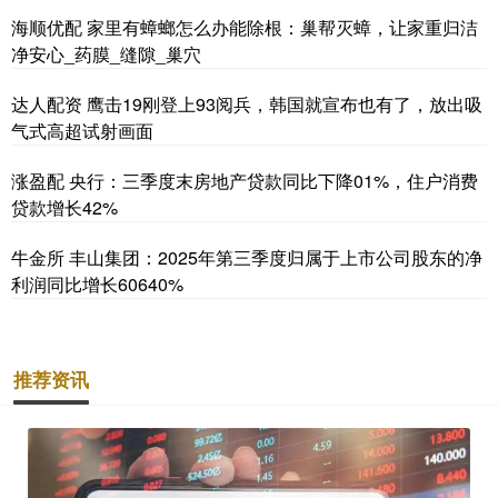
海顺优配 家里有蟑螂怎么办能除根：巢帮灭蟑，让家重归洁
净安心_药膜_缝隙_巢穴
达人配资 鹰击19刚登上93阅兵，韩国就宣布也有了，放出吸
气式高超试射画面
涨盈配 央行：三季度末房地产贷款同比下降01%，住户消费
贷款增长42%
牛金所 丰山集团：2025年第三季度归属于上市公司股东的净
利润同比增长60640%
推荐资讯