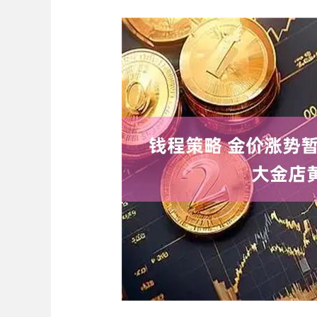
上证指数
3900.35
-0.01%
21.92
0.57