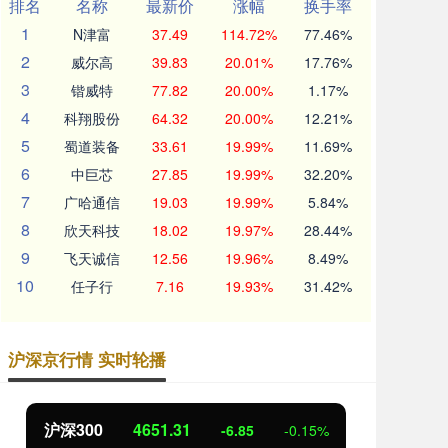
排名
名称
最新价
涨幅
换手率
1
N津富
37.49
114.72%
77.46%
2
威尔高
39.83
20.01%
17.76%
3
锴威特
77.82
20.00%
1.17%
4
科翔股份
64.32
20.00%
12.21%
5
蜀道装备
33.61
19.99%
11.69%
6
中巨芯
27.85
19.99%
32.20%
7
广哈通信
19.03
19.99%
5.84%
8
欣天科技
18.02
19.97%
28.44%
9
飞天诚信
12.56
19.96%
8.49%
10
任子行
7.16
19.93%
31.42%
沪深京行情 实时轮播
沪深300
4651.31
北证
-6.85
-0.15%