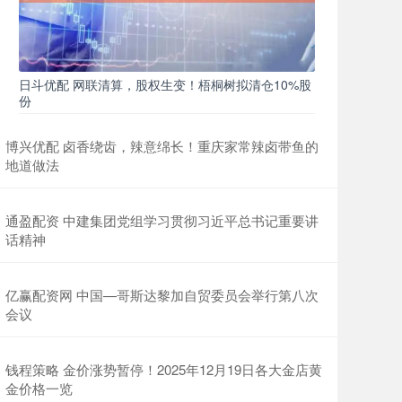
日斗优配 网联清算，股权生变！梧桐树拟清仓10%股
份
博兴优配 卤香绕齿，辣意绵长！重庆家常辣卤带鱼的
地道做法
通盈配资 中建集团党组学习贯彻习近平总书记重要讲
话精神
亿赢配资网 中国—哥斯达黎加自贸委员会举行第八次
会议
钱程策略 金价涨势暂停！2025年12月19日各大金店黄
金价格一览