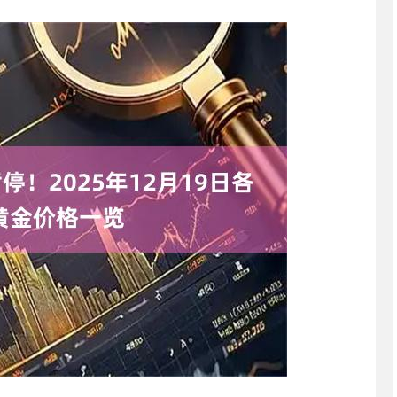
深证成指
14110.12
%
-34.08
-0.24%